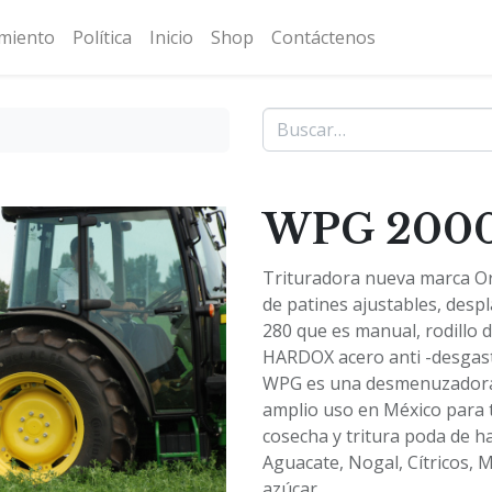
amiento
Política
Inicio
Shop
Contáctenos
WPG 200
Trituradora nueva marca 
de patines ajustables, desp
280 que es manual, rodill
HARDOX acero anti -desgaste
WPG es una desmenuzadora d
amplio uso en México para t
cosecha y tritura poda de 
Aguacate, Nogal, Cítricos, 
azúcar.