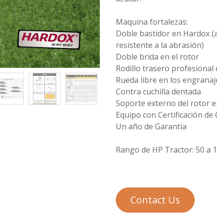
Maquina fortalezas:
Doble bastidor en Hardox (a
resistente a la abrasión)
Doble brida en el rotor
Rodillo trasero profesiona
Rueda libre en los engranaj
Contra cuchilla dentada
Soporte externo del rotor 
Equipo con Certificación de 
Un año de Garantía
Síganos
Contactar
Rango de HP Tractor: 50 a 
Facebook
contacto@veligih.com
Linkedin
+52 55 9063 7010
Contact Us
+52 55 4894 0301