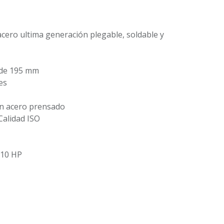
cero ultima generación plegable, soldable y
l de 195 mm
es
en acero prensado
Calidad ISO
Grupo Veligih
110 HP
Ciudad de México,
México.