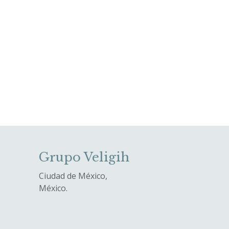
Grupo Veligih
Ciudad de México,
México.